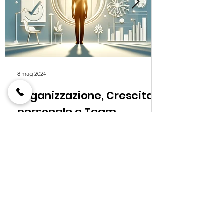
8 mag 2024
Organizzazione, Crescita
personale e Team
Building: Metodo
Innovativo Integrato per
le Aziende di successo
Dott.ssa Sara Chen
Email
:
info@studiochen.it
Phone
:
079 2016043