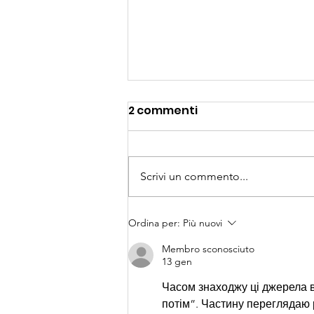
2 commenti
Scrivi un commento...
Organizzazione, Crescita
Ordina per:
Più nuovi
personale e Team
Membro sconosciuto
Building: Metodo
13 gen
Innovativo Integrato per
Часом знаходжу ці джерела ви
le Aziende di successo
потім”. Частину переглядаю 