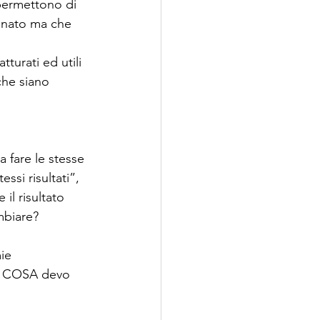
permettono di 
onato ma che 
  
turati ed utili 
che siano 
a fare le stesse 
ssi risultati”, 
il risultato 
biare? 
ie 
e COSA devo 