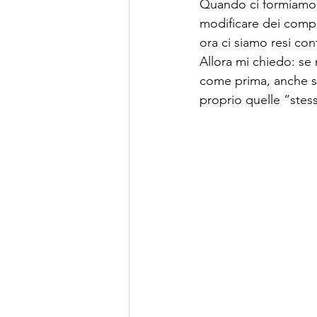
Quando ci formiamo,
modificare dei comp
ora ci siamo resi con
Allora mi chiedo: se 
come prima, anche se
proprio quelle “stes