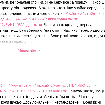
думки, регіональні стрічки. Я не беру все за правду — скоріш
нтрасту між подачею.  Можливо, хтось іще знайде серед них
ве. Головне — мати з чого обирати.  
М
к
х
5
г
нк
w69
п
53
mp
кг
чг
р
сд
54
s7
vb
s4
nw
e19
b4
k55
34
52
пп
кн
с
о
вн
43
вж
мг
r19
1
2x5
cb1
т
35
38
пд
пс
км
ол
  Часом знаходжу ці джерела 
в чат, іноді сам зберігаю “на потім”. Частину переглядаю рід
кальне чи нестандартне.    Вони різні: новини, огляди, дум
еру все за правду —…
Mostra altro
46
н
чн
47
чо
у
tmp3
жт
41
ж
кр
сд
54
s7
vb
s4
nw
e19
b4
k55
34
52
пп
кн
в
n7
c123
a01
h15
t21
2x5
cb1
т
35
38
пд
пс
км
ол
  Часом знаходжу ці 
ь скине в чат, іноді сам зберігаю “на потім”. Частину 
коли шукаю щось локальне чи нестандартне.    Вони різні: 