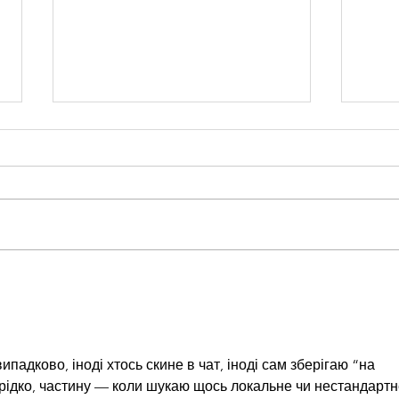
Buo
Ritorno in grande stile: Un
nuovo capitolo per il
nostro business
падково, іноді хтось скине в чат, іноді сам зберігаю “на 
рідко, частину — коли шукаю щось локальне чи нестандартне