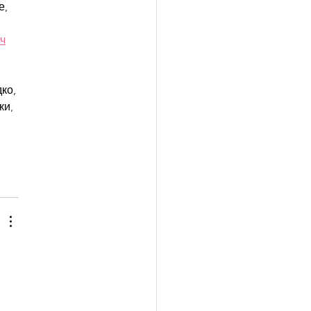
е, 
 
ч
ко, 
ки, 