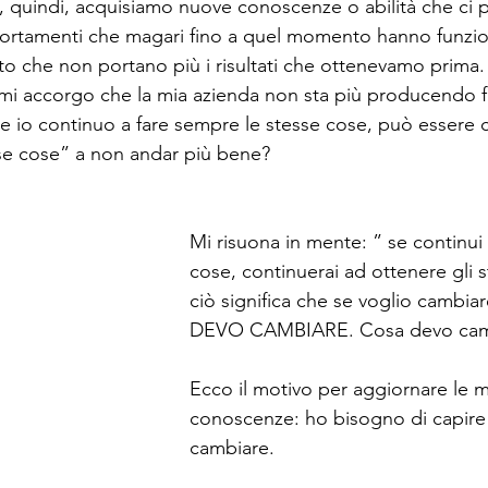
 quindi, acquisiamo nuove conoscenze o abilità che ci 
ortamenti che magari fino a quel momento hanno funzi
to che non portano più i risultati che ottenevamo prima. 
mi accorgo che la mia azienda non sta più producendo fat
 io continuo a fare sempre le stesse cose, può essere 
se cose” a non andar più bene?   
Mi risuona in mente: ” se continui 
cose, continuerai ad ottenere gli ste
ciò significa che se voglio cambiare 
DEVO CAMBIARE. Cosa devo cam
Ecco il motivo per aggiornare le m
conoscenze: ho bisogno di capir
cambiare. 