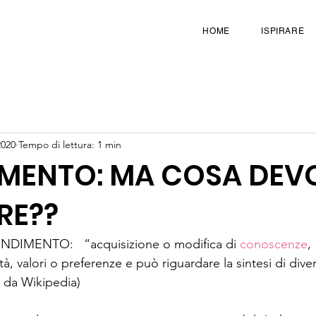
HOME
ISPIRARE
2020
Tempo di lettura: 1 min
MENTO: MA COSA DEV
RE??
RENDIMENTO:   “acquisizione o modifica di 
conoscenze
, 
ità, valori o preferenze e può riguardare la sintesi di divers
o da Wikipedia) 