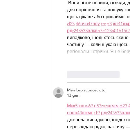
 Вони різні: новини, огляди, 
для порівняння та пошуку ко
щось цікаве або принаймні но
d23
46
н
чн
47
чо
у
tmp3
жт
41
ж
к
рд
r24
36
33
вл
кв
n7
c123
a01
h15
t2
випадково, іноді хтось скине 
частину — коли шукаю щось ло
регіональні стрічки. Я не б
Mi piace
Rispondi
Membro sconosciuto
13 gen
М
к
х
5
г
нк
w69
п
53
mp
кг
чг
ч
d23
с
о
вн
43
вж
мг
r19
рд
r24
36
33
вл
к
джерела випадково, іноді хтос
переглядаю рідко, частину — 