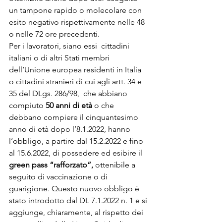
un tampone rapido o molecolare con 
esito negativo rispettivamente nelle 48 
o nelle 72 ore precedenti.
Per i lavoratori, siano essi cittadini 
italiani o di altri Stati membri 
dell’Unione europea residenti in Italia 
o cittadini stranieri di cui agli artt. 34 e 
35 del DLgs. 286/98, che abbiano 
compiuto 
50 anni di età
 o che 
debbano compiere il cinquantesimo 
anno di età dopo l’8.1.2022, hanno 
l’obbligo, a partire dal 15.2.2022 e fino 
al 15.6.2022, di possedere ed esibire il 
green pass “rafforzato”,
 ottenibile a 
seguito di vaccinazione o di 
guarigione. Questo nuovo obbligo è 
stato introdotto dal DL 7.1.2022 n. 1 e si 
aggiunge, chiaramente, al rispetto dei 